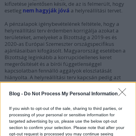
kifizetése jelentősen késik, de az is felmerült, hogy
esetleg
nem hagyják jóvá
a helyreállítási tervet.
A pénzalapok igénybevételének feltétele, hogy a
helyreállítási terv érdemben korrigálja azokat a
területeket, amelyeket a Bizottság a 2019-es és
2020-as Európai Szemeszter országspecifikus
ajánlásaiban kifogásolt. Magyarország esetében a
Bizottság leginkább a korrupcióellenes keret
megerősítését és a bírói függetlenséggel
kapcsolatban fennálló aggályok eloszlatását
hiányolta. A helyreállítási terv kapcsán pedig azt
kifogásolta, hogy ezeken a területeken nem történik
elegendő előrelépés. Vagyis, a világjárvány sújtotta
Blog -
Do Not Process My Personal Information
gazdaság helyreállítást célzó pénzalapokról szóló
tárgyalás késleltetésének hivatalos okai is az eltérő
If you wish to opt-out of the sale, sharing to third parties, or
politikai értékrendben gyökereznek. A vitákat tovább
processing of your personal or sensitive information for
élesíti, hogy a júniusban közzé tett jogállamisági
targeted advertising by us, please use the below opt-out
jelentés szigorúan bírálja Magyarországot, valamint
section to confirm your selection. Please note that after your
a Bizottság elnöke a lehető legkritikusabban
opt-out request is processed you may continue seeing