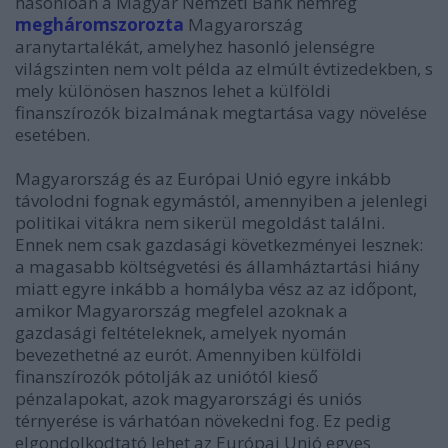
hasonlóan a Magyar Nemzeti Bank nemrég
megháromszorozta
Magyarország
aranytartalékát, amelyhez hasonló jelenségre
világszinten nem volt példa az elmúlt évtizedekben, s
mely különösen hasznos lehet a külföldi
finanszírozók bizalmának megtartása vagy növelése
esetében.
Magyarország és az Európai Unió egyre inkább
távolodni fognak egymástól, amennyiben a jelenlegi
politikai vitákra nem sikerül megoldást találni.
Ennek nem csak gazdasági következményei lesznek:
a magasabb költségvetési és államháztartási hiány
miatt egyre inkább a homályba vész az az időpont,
amikor Magyarország megfelel azoknak a
gazdasági feltételeknek, amelyek nyomán
bevezethetné az eurót. Amennyiben külföldi
finanszírozók pótolják az uniótól kieső
pénzalapokat, azok magyarországi és uniós
térnyerése is várhatóan növekedni fog. Ez pedig
elgondolkodtató lehet az Európai Unió egyes