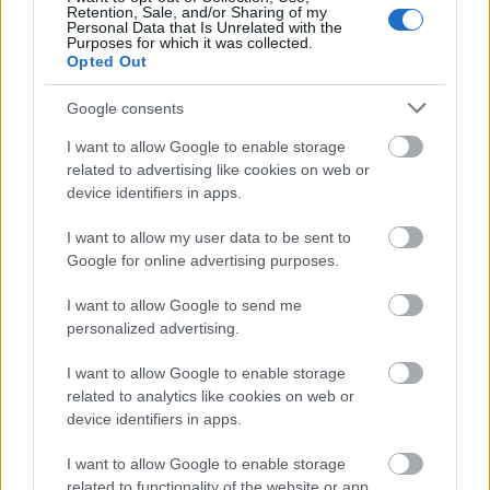
Retention, Sale, and/or Sharing of my
meglepő, ha a Bizottság mindaddig halasztja a
Personal Data that Is Unrelated with the
helyreállítási terv elfogadását, amíg az Európai
Purposes for which it was collected.
Opted Out
Bíróság nem közli döntését.
Google consents
Ennek következménye – a jelen vitás helyzetben –
nemcsak a helyreállítási tervhez szükséges
I want to allow Google to enable storage
pénzforrások késése vagy felfüggesztése lenne,
related to advertising like cookies on web or
hanem akár az összes, Magyarországnak szánt uniós
device identifiers in apps.
alap visszatartása is. Ez utóbbi tétel viszont a
magyar költségvetés mintegy 5 százalékát teszi ki,
I want to allow my user data to be sent to
ami bizony súlyosan érintheti a magyar gazdaságot.
Google for online advertising purposes.
I want to allow Google to send me
Ugyanakkor úgy tűnik, hogy a magyar kormányt
personalized advertising.
mindez nem éri váratlanul: felkészült az elhúzódó
vitákra és azok esetleges gazdasági
I want to allow Google to enable storage
következményeire is. A helyreállítási tervben
related to analytics like cookies on web or
szereplő programok elindításával nem várnak a terv
device identifiers in apps.
jóváhagyásáig, azok megvalósítása saját
forrásokból kezdődik el. Amennyiben a helyreállítási
I want to allow Google to enable storage
alapok jelentős mértékben késnek, úgy a
related to functionality of the website or app.