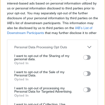
kifogásolta a nemrég elfogadott gyermekvédelmi
interest-based ads based on personal information utilized by
törvényt.
us or personal information disclosed to third parties prior to
your opt-out. You may separately opt-out of the further
A kérdést tovább bonyolítja, hogy az Európai
disclosure of your personal information by third parties on the
Parlament és a Tanács tavaly elfogadta a
IAB’s list of downstream participants. This information may
2020/2092/EU rendeletet, amelyben a jogállamisági
also be disclosed by us to third parties on the
IAB’s List of
feltételek tiszteletben tartásához kötötték az uniós
Downstream Participants
that may further disclose it to other
költségvetésből származó kifizetések teljesítését.
third parties.
Ugyanakkor, a kilátásba helyezett, hét éves
Please note that this website/app uses one or more Google
költségvetést érintő magyar vétó miatt, a
Personal Data Processing Opt Outs
services and may gather and store information including but
mechanizmus alkalmazását mindaddig
not limited to your visit or usage behaviour. You may click to
I want to opt-out of the Sharing of my
felfüggesztették, amíg annak jogszerűségéről az
personal data.
grant or deny consent to Google and its third-party tags to
Európai Bíróság nem nyilatkozik. Várható, hogy a
Opted In
use your data for below specified purposes in below Google
Bizottságtól érkező nyomás miatt az Európai
consent section.
I want to opt-out of the Sale of my
Bíróság szokatlan gyorsasággal kezeli az ügyet, és
Personal Data.
még az idén döntést hozhat. A korábbi joggyakorlat
Opted In
tükrében feltételezhetően ez az ítélet is az uniós
intézmények erősítését szolgálja a tagállami
I want to opt-out of processing my
Personal Data for Targeted Advertising.
szuverenitással szemben, így arra számíthatunk,
Opted In
hogy az Európai Bíróság jóváhagyja a vitatott
rendelet alkalmazását. Az sem lenne túlságosan
I want to opt-out of Collection, Use,