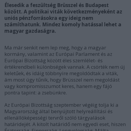
Élesedik a feszültség Brüsszel és Budapest
között. A politikai viták következményeként az
uniós pénzforrásokra egy ideig nem
számíthatunk. Mindez komoly hatással lehet a
magyar gazdaságra.
Ma már senkit nem lep meg, hogy a magyar
kormány, valamint az Európai Parlament és az
Európai Bizottság között éles szemlélet- és
értékrendbeli különbségek vannak. A csörték nem új
keletűek, és idáig többnyire megoldódtak a viták,
ám most úgy tűnik, hogy Brüsszel nem megoldást
vagy kompromisszumot keres, hanem egy fájó
pontra tapint: a zsebünkre.
Az Európai Bizottság szeptember végéig tolja ki a
Magyarország által benyújtott helyreállítási és
ellenállóképességi tervről szóló tárgyalások
határidejét. A kitolt határidő nem egyedi eset, hiszen
Észtország, Finnország, Lengyelország, Málta,