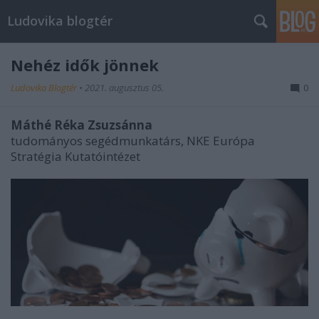
Ludovika blogtér
Nehéz idők jönnek
Ludovika Blogtér
•
2021. augusztus 05.
0
Máthé Réka Zsuzsánna
tudományos segédmunkatárs, NKE Európa
Stratégia Kutatóintézet