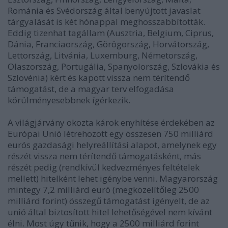
Románia és Svédország által benyújtott javaslat
tárgyalását is két hónappal meghosszabbították.
Eddig tizenhat tagállam (Ausztria, Belgium, Ciprus,
Dánia, Franciaország, Görögország, Horvátország,
Lettország, Litvánia, Luxemburg, Németország,
Olaszország, Portugália, Spanyolország, Szlovákia és
Szlovénia) kért és kapott vissza nem térítendő
támogatást, de a magyar terv elfogadása
körülményesebbnek ígérkezik.
A világjárvány okozta károk enyhítése érdekében az
Európai Unió létrehozott egy összesen 750 milliárd
eurós gazdasági helyreállítási alapot, amelynek egy
részét vissza nem térítendő támogatásként, más
részét pedig (rendkívül kedvezményes feltételek
mellett) hitelként lehet igénybe venni. Magyarország
mintegy 7,2 milliárd euró (megközelítőleg 2500
milliárd forint) összegű támogatást igényelt, de az
unió által biztosított hitel lehetőségével nem kívánt
élni. Most úgy tűnik, hogy a 2500 milliárd forint