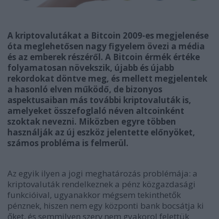
A kriptovalutákat a Bitcoin 2009-es megjelenése
óta meglehetősen nagy figyelem övezi a média
és az emberek részéről. A Bitcoin érmék értéke
folyamatosan növekszik, újabb és újabb
rekordokat döntve meg, és mellett megjelentek
a hasonló elven működő, de bizonyos
aspektusaiban más további kriptovaluták is,
amelyeket összefoglaló néven altcoinként
szoktak nevezni. Miközben egyre többen
használják az új eszköz jelentette előnyöket,
számos probléma is felmerül.
Az egyik ilyen a jogi meghatározás problémája: a
kriptovaluták rendelkeznek a pénz közgazdasági
funkcióival, ugyanakkor mégsem tekinthetők
pénznek, hiszen nem egy központi bank bocsátja ki
őket, és semmilyen szerv nem gyakorol felettük