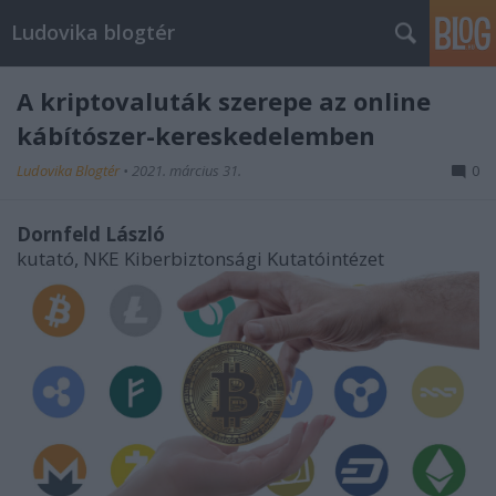
Ludovika blogtér
A kriptovaluták szerepe az online
kábítószer-kereskedelemben
Ludovika Blogtér
•
2021. március 31.
0
Dornfeld László
kutató, NKE Kiberbiztonsági Kutatóintézet