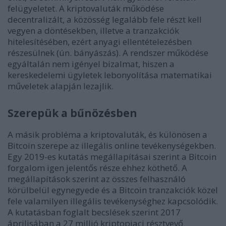
felügyeletet. A kriptovaluták működése
decentralizált, a közösség legalább fele részt kell
vegyen a döntésekben, illetve a tranzakciók
hitelesítésében, ezért anyagi ellentételezésben
részesülnek (ún. bányászás). A rendszer működése
egyáltalán nem igényel bizalmat, hiszen a
kereskedelemi ügyletek lebonyolítása matematikai
műveletek alapján lezajlik.
Szerepük a bűnözésben
A másik probléma a kriptovaluták, és különösen a
Bitcoin szerepe az illegális online tevékenységekben.
Egy 2019-es kutatás megállapításai szerint a Bitcoin
forgalom igen jelentős része ehhez köthető. A
megállapítások szerint az összes felhasználó
körülbelül egynegyede és a Bitcoin tranzakciók közel
fele valamilyen illegális tevékenységhez kapcsolódik.
A kutatásban foglalt becslések szerint 2017
áprilisában a 27 millió kriptopiaci résztvevő