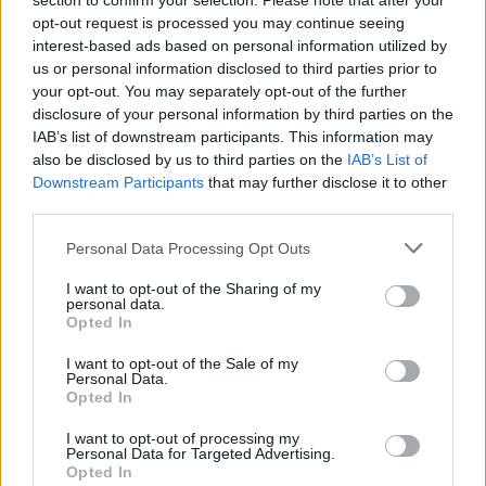
section to confirm your selection. Please note that after your
rendszert kínálták hozzá. A kriptopiac egy online
opt-out request is processed you may continue seeing
piactéri platform, amely több eladót egyesít, akik
interest-based ads based on personal information utilized by
főleg illegális termékeket és szolgáltatásokat
us or personal information disclosed to third parties prior to
(kiemelten kábítószereket) kínálnak eladásra,
your opt-out. You may separately opt-out of the further
külsőre és működésre alig különböznek az olyan
disclosure of your personal information by third parties on the
legális piacterektől, mint pl. az eBay. A Bitcoin az
IAB’s list of downstream participants. This information may
elsődleges fizetési eszközzé vált ezeken a darkwebes
also be disclosed by us to third parties on the
IAB’s List of
hálózatokon, becslések szerint egyes piacokon a
Downstream Participants
that may further disclose it to other
tranzakciók közel 95%-át ezzel bonyolítják.
third parties.
Please note that this website/app uses one or more Google
2011-ben indult el az első jelentős, azóta is sokat
Personal Data Processing Opt Outs
services and may gather and store information including but
emlegetett online kábítószer kriptopiac, a Silk Road,
not limited to your visit or usage behaviour. You may click to
I want to opt-out of the Sharing of my
amely rövid idő alatt a világ vezető illegális javak
personal data.
grant or deny consent to Google and its third-party tags to
kereskedelmével foglalkozó oldala lett. Három éves
Opted In
use your data for below specified purposes in below Google
működése során mintegy egymillió felhasználó
consent section.
regisztrált rá, és mintegy 1,2 milliárd dolláros
I want to opt-out of the Sale of my
Personal Data.
forgalmat bonyolított. A platform 2014-es
Opted In
rendőrségi lekapcsolása véget vetett annak az
időszaknak, hogy egyetlen felület legyen
I want to opt-out of processing my
Personal Data for Targeted Advertising.
egyeduralkodó a területen, és számos utód indult
Opted In