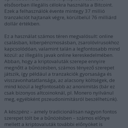
elsősorban illegális célokra használta a Bitcoint.
Ezek a felhasználók évente mintegy 37 millió
tranzakciót hajtanak végre, körülbelül 76 milliárd
dollár értékben.
Ez a használat számos téren megvalósult: online
csalásban, kiberpénzmosásban, zsarolóvírusokhoz
kapcsolódóan, valamint talán a legfontosabb mind
közül: az illegális javak online kereskedelmében.
Abban, hogy a kriptovaluták szerepe ennyire
megnőtt a bűnözésben, számos tényező szerepet
játszik, így például a tranzakciók gyorsasága és
visszavonhatatlansága, az alacsony költségek, de
mind közül a legfontosabb az anonimitás (bár ez
csak bizonyos altcoinoknál, pl. Monero nyilvánul
meg, egyébként pszeudonimitásról beszélhetünk).
A készpénz – amely tradicionálisan nagyon fontos
szerepet tölt be a bűnözésben – számos előnye
mellett a kriptovaluták további előnyöket is