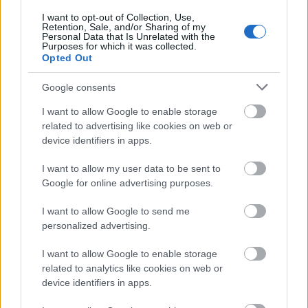
hatalmas fejlődésnek.
I want to opt-out of Collection, Use,
Retention, Sale, and/or Sharing of my
A kriptopiacok működése terén a legfontosabb egy
Personal Data that Is Unrelated with the
megbízható fizetési rendszer kialakítása volt az
Purposes for which it was collected.
Opted Out
egyik kihívás, amely kizárja, hogy akár a vevő, akár
az eladó csalni tudjon. A rendszer három oldalról
Google consents
szorul bizalomra: bizalom a vevő és az eladó között,
a bűnüldözés elkerülése iránti bizalom, valamint az
I want to allow Google to enable storage
üzemeltetők bizalom a tranzakció őszinte
related to advertising like cookies on web or
lebonyolításában. Ehhez a PayPaléhoz hasonló letéti
device identifiers in apps.
(escrow) szolgáltatást alakítottak ki. A tranzakció
elindítása után a vásárolt termék ellenértékét a Silk
I want to allow my user data to be sent to
Road letétben őrizte meg, és csak akkor került
Google for online advertising purposes.
továbbításra az eladó számára, ha a tranzakció rá
eső része – vagyis az illegális javak kézbesítése –
I want to allow Google to send me
sikeresen lezárult. Ekkor az oldal egyik
personalized advertising.
adminisztrátora befejezte a tranzakciót, és
I want to allow Google to enable storage
hozzájárult, hogy az eladó megkapja a pénzt. Vagyis
related to analytics like cookies on web or
az első kritériumot sikerült megoldani.
device identifiers in apps.
A rendszer hiányosság a másik két kritériumnak való