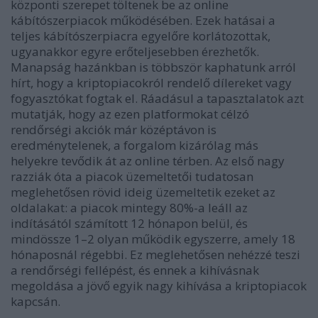
központi szerepet töltenek be az online
kábítószerpiacok működésében. Ezek hatásai a
teljes kábítószerpiacra egyelőre korlátozottak,
ugyanakkor egyre erőteljesebben érezhetők.
Manapság hazánkban is többször kaphatunk arról
hírt, hogy a kriptopiacokról rendelő dílereket vagy
fogyasztókat fogtak el. Ráadásul a tapasztalatok azt
mutatják, hogy az ezen platformokat célzó
rendőrségi akciók már középtávon is
eredménytelenek, a forgalom kizárólag más
helyekre tevődik át az online térben. Az első nagy
razziák óta a piacok üzemeltetői tudatosan
meglehetősen rövid ideig üzemeltetik ezeket az
oldalakat: a piacok mintegy 80%-a leáll az
indításától számított 12 hónapon belül, és
mindössze 1–2 olyan működik egyszerre, amely 18
hónaposnál régebbi. Ez meglehetősen nehézzé teszi
a rendőrségi fellépést, és ennek a kihívásnak
megoldása a jövő egyik nagy kihívása a kriptopiacok
kapcsán.