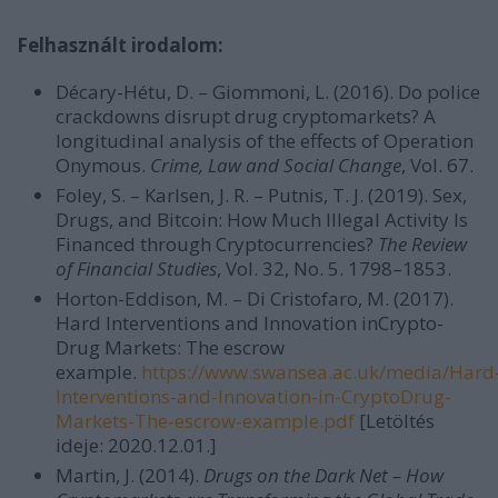
Felhasznált irodalom:
Décary-Hétu, D. – Giommoni, L. (2016). Do police
crackdowns disrupt drug cryptomarkets? A
longitudinal analysis of the effects of Operation
Onymous.
Crime, Law and Social Change
, Vol. 67.
Foley, S. – Karlsen, J. R. – Putnis, T. J. (2019). Sex,
Drugs, and Bitcoin: How Much Illegal Activity Is
Financed through Cryptocurrencies?
The Review
of Financial Studies
, Vol. 32, No. 5. 1798–1853.
Horton-Eddison, M. – Di Cristofaro, M. (2017).
Hard Interventions and Innovation inCrypto-
Drug Markets: The escrow
example.
https://www.swansea.ac.uk/media/Hard
Interventions-and-Innovation-in-CryptoDrug-
Markets-The-escrow-example.pdf
[Letöltés
ideje: 2020.12.01.]
Martin, J. (2014).
Drugs on the Dark Net – How