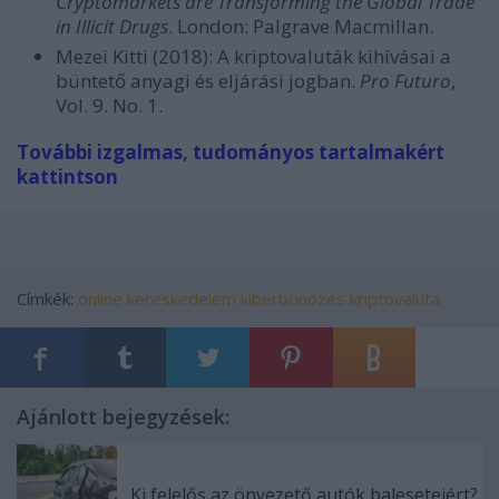
Cryptomarkets are Transforming the Global Trade
in Illicit Drugs
. London: Palgrave Macmillan.
Mezei Kitti (2018): A kriptovaluták kihívásai a
büntető anyagi és eljárási jogban.
Pro Futuro
,
Vol. 9. No. 1.
További izgalmas, tudományos tartalmakért
kattintson
Címkék:
online kereskedelem
kiberbűnözés
kriptovaluta
Ajánlott bejegyzések:
Ki felelős az önvezető autók baleseteiért?